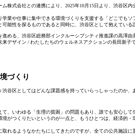
ム株式会社との連携により、2025年10月15日より、渋谷区
り学業や仕事に集中できる環境づくりを支援する「どこでもソフ
と可能性を探るものであると同時に、渋谷区として抱えている
を進める、渋谷区総務部インクルーシブシティ推進課の高澤由
来デザイン / わたしたちのウェルネスアクションの長田新子
環境づくり
元々渋谷区としてはどんな課題感を持っていらっしゃったのか、
えて、いわゆる「生理の貧困」の問題もあり、誰でも安心して
環境がつくりたいというのが一点と、もうひとつは、経済的・
に取れるようなかたちにしてきたのですが、全ての公共施設に